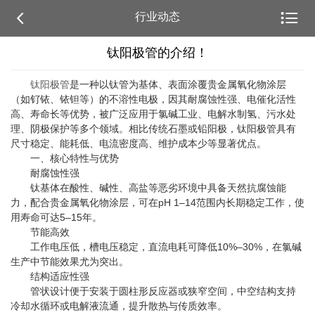


行业动态
钛阳极管的介绍！
钛阳极管
是一种以钛管为基体、表面涂覆贵金属氧化物涂层
（如钌铱、铱钽等）的不溶性电极，因其耐腐蚀性强、电催化活性
高、寿命长等优势，被广泛应用于氯碱工业、电解水制氢、污水处
理、阴极保护等多个领域。相比传统石墨或铅阳极，钛阳极管具有
尺寸稳定、能耗低、电流密度高、维护成本少等显著优点。
一、核心特性与优势
‌ 耐腐蚀性强‌
钛基体在酸性、碱性、高盐等恶劣环境中具备天然抗腐蚀能
力，配合贵金属氧化物涂层，可在pH 1–14范围内长期稳定工作，使
用寿命可达5–15年。
‌ 节能高效‌
工作电压低，槽电压稳定，直流电耗可降低10%–30%，在氯碱
生产中节能效果尤为突出。
‌ 结构适应性强‌
管状设计便于安装于圆柱形反应器或狭窄空间，中空结构支持
冷却水循环或电解液流通，提升散热与传质效率。