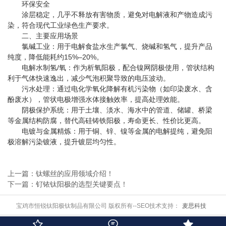
‌ 环保安全‌
涂层稳定，几乎不释放有害物质，避免对电解液和产物造成污
染，符合现代工业绿色生产要求。
二、主要应用场景
‌ 氯碱工业‌：用于电解食盐水生产氯气、烧碱和氢气，提升产品
纯度，降低能耗约15%–20%。
‌ 电解水制氢/氧‌：作为析氧阳极，配合镍网阴极使用，管状结构
利于气体快速逸出，减少气泡积聚导致的电压波动。
‌ 污水处理‌：通过电化学氧化降解有机污染物（如印染废水、含
酚废水），管状电极增强水体接触效率，提高处理效能。
‌ 阴极保护系统‌：用于土壤、淡水、海水中的管道、储罐、桥梁
等金属结构防腐，替代高硅铸铁阳极，寿命更长、性价比更高。
‌ 电镀与金属精炼‌：用于铜、锌、镍等金属的电解提纯，避免阳
极溶解污染镀液，提升镀层均匀性。
上一篇：钛螺丝的应用领域介绍！
下一篇：钌铱钛阳极的选型关键要点！
宝鸡市恒锐钛阳极钛制品有限公司 版权所有--SEO技术支持：
麦思科技


