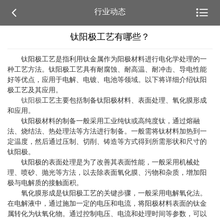


行业动态
钛阳极工艺有哪些？
钛阳极工艺是指利用钛金属作为阳极材料进行电化学处理的一
种工艺方法。钛阳极工艺具有耐腐蚀、耐高温、耐冲击、导电性能
好等优点，应用于电解、电镀、电池等领域。以下将详细介绍钛阳
极工艺及其应用。
钛阳极
工艺主要包括制备钛阳极材料、表面处理、氧化膜形成
和应用。
钛阳极材料的制备一般采用工业纯钛或高纯度钛，通过熔融
法、烧结法、热处理法等方法进行制备。一般需将钛材料加热到一
定温度，然后通过压制、切削、铸造等方式得到所需形状和尺寸的
钛阳极。
钛阳极的表面处理是为了改善其表面性能，一般采用机械处
理、喷砂、抛光等方法，以去除表面氧化膜、污物和杂质，增加阳
极与电解质的接触面积。
氧化膜形成是钛阳极工艺的关键步骤，一般采用电解氧化法。
在电解液中，通过施加一定的电压和电流，将阳极材料表面的钛金
属转化为钛氧化物。通过控制电压、电流和处理时间等参数，可以